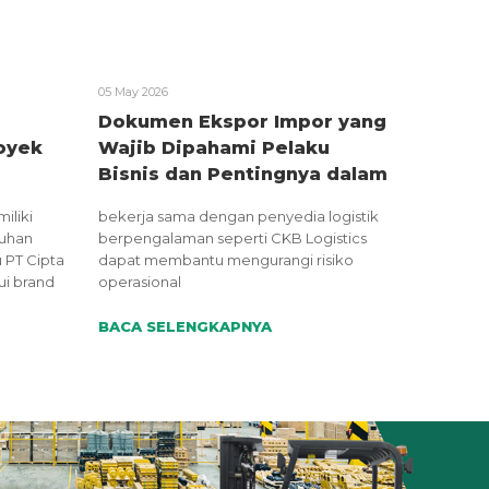
05 May 2026
Dokumen Ekspor Impor yang
oyek
Wajib Dipahami Pelaku
Bisnis dan Pentingnya dalam
Proses Logistik
iliki
bekerja sama dengan penyedia logistik
uhan
berpengalaman seperti CKB Logistics
 PT Cipta
dapat membantu mengurangi risiko
ui brand
operasional
BACA SELENGKAPNYA