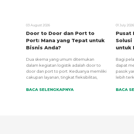
03 August 2026
01 July 2026
Door to Door dan Port to
Pusat 
Port: Mana yang Tepat untuk
Solusi 
Bisnis Anda?
untuk
Pertum
Dua skema yang umum ditemukan
Bagi pela
dalam kegiatan logistik adalah door to
dapat me
door dan port to port. Keduanya memiliki
pasok yan
cakupan layanan, tingkat fleksibilitas,
lebih ter
serta tanggung jawab operasional yang
yang lebih
berbeda.
BACA SELENGKAPNYA
BACA S