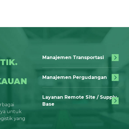
Manajemen Transportasi
TIK.
Manajemen Pergudangan
KAUAN
Layanan Remote Site / Supply
Base
rbagai
aya untuk
gistik yang