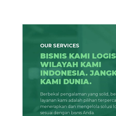
OUR SERVICES
BISNIS KAMI LOGIS
WILAYAH KAMI
INDONESIA. JANG
KAMI DUNIA.
Berbekal pengalaman yang solid, be
layanan kami adalah pilihan terperc
menerapkan dan mengelola solusi lo
sesuai dengan bisnis Anda.