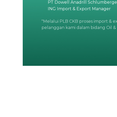
PT Dowell Anadrill Schlumberge
ING Import & Export Manager
for audit purpose,
. CKB has
"Melalui PLB CKB proses import & e
pelanggan kami dalam bidang Oil & 