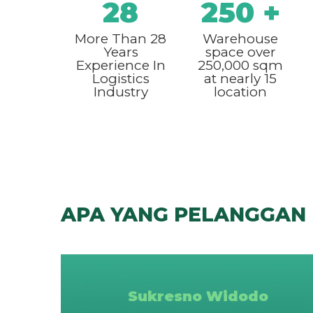
28
250
+
More Than 28
Warehouse
Years
space over
Experience In
250,000 sqm
Logistics
at nearly 15
Industry
location
APA YANG PELANGGAN
Sukresno Widodo