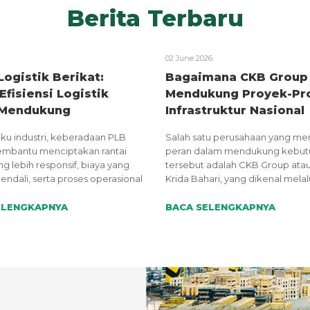
Berita Terbaru
02 June 2026
Logistik Berikat:
Bagaimana CKB Group
Efisiensi Logistik
Mendukung Proyek-Pr
 Mendukung
Infrastruktur Nasional
buhan Industri
ku industri, keberadaan PLB
Salah satu perusahaan yang mem
mbantu menciptakan rantai
peran dalam mendukung kebut
g lebih responsif, biaya yang
tersebut adalah CKB Group atau
kendali, serta proses operasional
Krida Bahari, yang dikenal melal
 praktis.
CKB Logistics.
ELENGKAPNYA
BACA SELENGKAPNYA