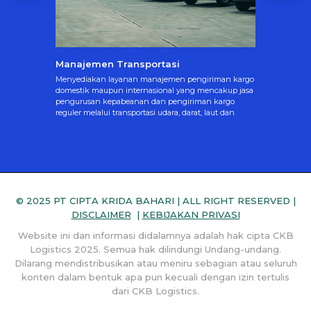
2026
Manajemen Transportasi
Pusat L
Menyediakan layanan manajemen pengiriman kargo
Menyedi
domestik maupun internasional yang mencakup jasa
penyimpa
si
pengurusan kepabeanan dan pengiriman kargo
pabean I
argo,
reguler melalui transportasi udara, darat, laut dan
tempat l
jang
multimoda.
beberapa 
l dan
© 2025 PT CIPTA KRIDA BAHARI | ALL RIGHT RESERVED |
DISCLAIMER
|
KEBIJAKAN PRIVASI
Website ini dan informasi didalamnya adalah hak cipta CKB
Logistics 2025. Semua hak dilindungi Undang-undang.
Dilarang mendistribusikan atau meniru sebagian atau seluruh
konten dalam bentuk apa pun kecuali dengan izin tertulis
dari CKB Logistics.