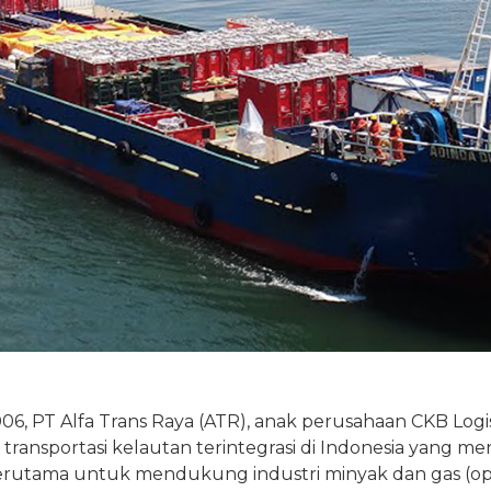
06, PT Alfa Trans Raya (ATR), anak perusahaan CKB Logis
 transportasi kelautan terintegrasi di Indonesia yang 
erutama untuk mendukung industri minyak dan gas (ope