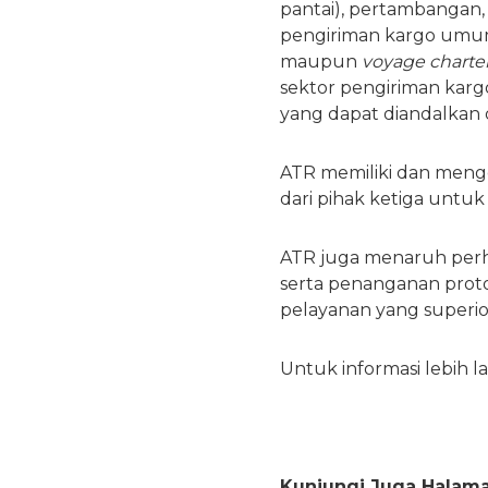
pantai), pertambangan, 
pengiriman kargo umum,
maupun
voyage charte
sektor pengiriman kargo 
yang dapat diandalkan d
ATR memiliki dan mengo
dari pihak ketiga unt
ATR juga menaruh perh
serta penanganan proto
pelayanan yang superio
Untuk informasi lebih l
Kunjungi Juga Halama