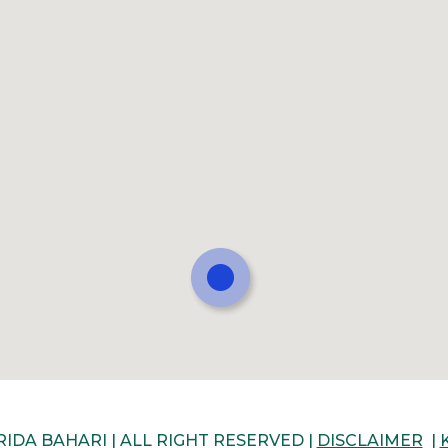
RIDA BAHARI | ALL RIGHT RESERVED |
DISCLAIMER
|