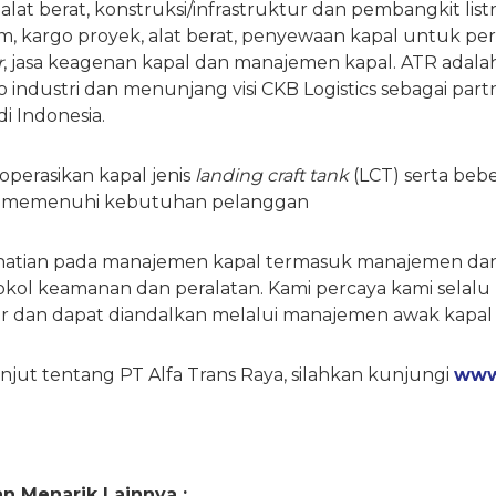
alat berat, konstruksi/infrastruktur dan pembangkit list
 kargo proyek, alat berat, penyewaan kapal untuk per
r
, jasa keagenan kapal dan manajemen kapal. ATR adalah
industri dan menunjang visi CKB Logistics sebagai partne
i Indonesia.
perasikan kapal jenis
landing craft
tank
(LCT) serta beb
uk memenuhi kebutuhan pelanggan
atian pada manajemen kapal termasuk manajemen dan 
kol keamanan dan peralatan. Kami percaya kami selalu
r dan dapat diandalkan melalui manajemen awak kapal y
anjut tentang PT Alfa Trans Raya, silahkan kunjungi
www.
n Menarik Lainnya :