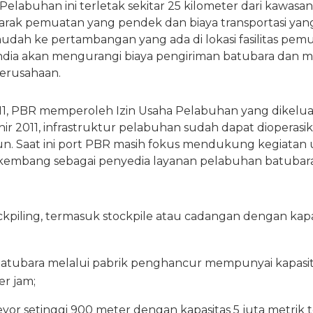
 Pelabuhan ini terletak sekitar 25 kilometer dari kawasan
arak pemuatan yang pendek dan biaya transportasi yang 
udah ke pertambangan yang ada di lokasi fasilitas pemu
India akan mengurangi biaya pengiriman batubara dan 
erusahaan.
011, PBR memperoleh Izin Usaha Pelabuhan yang dikelu
r 2011, infrastruktur pelabuhan sudah dapat dioperasik
hun. Saat ini port PBR masih fokus mendukung kegiatan
rkembang sebagai penyedia layanan pelabuhan batubar
kpiling, termasuk stockpile atau cadangan dengan kapa
tubara melalui pabrik penghancur mempunyai kapasit
er jam;
or setinggi 900 meter dengan kapasitas 5 juta metrik 