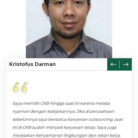
Kristofus Darman
Saya memilih CKB hingga saat ini karena merasa
recruitment
nyaman dengan kebijakannya. Jika di perusahaan
professional
fair
sebelumnya saya berstatus karyawan outsourcing, saat
ini di CKB sudah menjadi karyawan tetap. Saya juga
logistic
s
focus
energy, oil
gas
merasakan kenyamanan lingkungan dan rekan kerja.
logistic
s