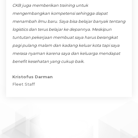
CKB juga memberikan training untuk
logistic
s
mengembangkan kompetensi sehingga dapat
menambah ilmu baru. Saya bisa belajar banyak tentang
training-training
logistics dan terus belajar ke depannya. Meskipun
M. Riski Firmanto
tuntutan pekerjaan membuat saya harus berangkat
Officer Development Program
pagi pulang malam dan kadang keluar kota tapi saya
merasa nyaman karena saya dan keluarga mendapat
benefit kesehatan yang cukup baik.
Ayu Octavia
Officer Development Program
Kristofus Darman
system reward
punishment
Fleet Staff
fair
Rainyta
Business Solution Manager SCS 1
Catur Mirandono
Fixed Asset Analyst Supervisor