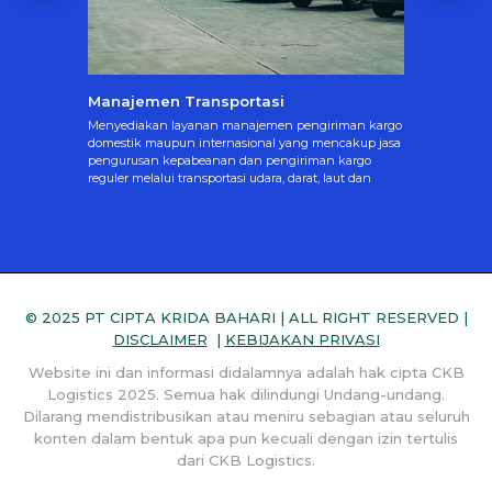
2026
Manajemen Transportasi
Pusat L
Menyediakan layanan manajemen pengiriman kargo
Menyedi
domestik maupun internasional yang mencakup jasa
penyimpa
si
pengurusan kepabeanan dan pengiriman kargo
pabean I
argo,
reguler melalui transportasi udara, darat, laut dan
tempat l
jang
multimoda.
beberapa 
l dan
© 2025 PT CIPTA KRIDA BAHARI | ALL RIGHT RESERVED |
DISCLAIMER
|
KEBIJAKAN PRIVASI
Website ini dan informasi didalamnya adalah hak cipta CKB
Logistics 2025. Semua hak dilindungi Undang-undang.
Dilarang mendistribusikan atau meniru sebagian atau seluruh
konten dalam bentuk apa pun kecuali dengan izin tertulis
dari CKB Logistics.