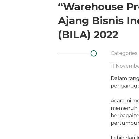
“Warehouse Pro
Ajang Bisnis I
(BILA) 2022
Categories
11 Novemb
Dalam rangk
penganugera
Acara ini m
memenuhi k
berbagai t
pertumbuha
Lebih dari 