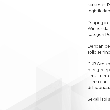
tersebut. P
logistik da
Di ajang i
Winner dal
kategori P
Dengan pen
solid sehi
CKB Group 
mengedepan
serta memil
lisensi dar
di Indonesi
Sekali lagi