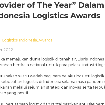
vider of The Year” Dalam
ndonesia Logistics Awards
Logistics,
Indonesia,
Awards
er 2022
a memajukan dunia logistik di tanah air, Bisnis Indone
han berskala nasional untuk para pelaku industri logist
erupakan suatu wadah bagi para pelaku industri logisti
ebutuhan logostik di Indonesia selama masa pandemi
ekanan melalui sejumlah strategi dan inovasi serta ter
n yang positif.
100 perusahaan logistik dan rantai pasokan antusias berp