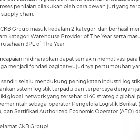
roses penilaian dilakukan oleh para dewan juri yang terdi
n supply chain.
ni, CKB Group masuk kedalam 2 kategori dan berhasil me
am kategori Warehouse Provider of The Year serta masu
erusahaan 3PL of The Year.
capaian ini diharapkan dapat semakin memotivasi para
ngga menjadi fondasi bagi terwujudnya pertumbuhan yan
sendiri selalu mendukung peningkatan industri logistik
kan sistem logistik terpadu dan terpercaya dengan j
iki global network yang tersebar di 40 strategic globa
i pemerintah sebagai operator Pengelola Logistik Berikat 
a, dan Sertifikasi Authorized Economic Operator (AEO) 
 selamat CKB Group!